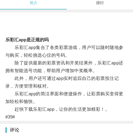
简介
排行
乐彩汇app是正规的吗
乐彩汇app集合了各类彩票游戏，用户可以随时随地参
与购买，轻松挑选心仪的号码。
除了提供最新的彩票资讯和开奖结果外，乐彩汇app还
拥有智能选号功能，帮助用户增加中奖概率。
此外，用户还可通过app实时追踪自己的彩票投注记
录，方便管理和核对。
乐彩汇app的简洁界面和便捷操作，让彩票购买变得更
加轻松和愉快。
赶快下载乐彩汇app，让你的生活更加精彩！。
#39#
评论