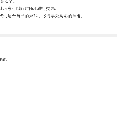
金安全。
让玩家可以随时随地进行交易。
找到适合自己的游戏，尽情享受购彩的乐趣。
悉操作。
。