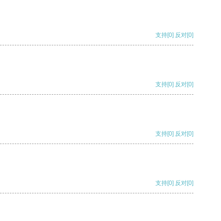
支持
[0]
反对
[0]
支持
[0]
反对
[0]
支持
[0]
反对
[0]
支持
[0]
反对
[0]