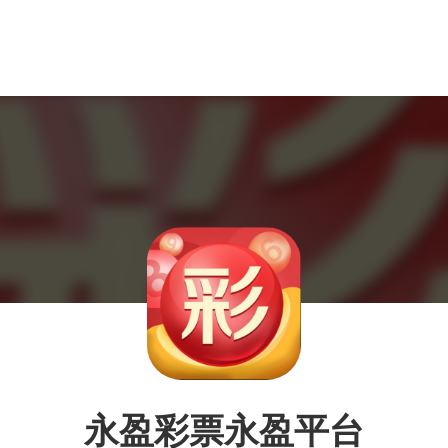
永盈彩票永盈平台