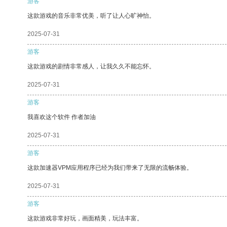
游客
这款游戏的音乐非常优美，听了让人心旷神怡。
2025-07-31
游客
这款游戏的剧情非常感人，让我久久不能忘怀。
2025-07-31
游客
我喜欢这个软件 作者加油
2025-07-31
游客
这款加速器VPM应用程序已经为我们带来了无限的流畅体验。
2025-07-31
游客
这款游戏非常好玩，画面精美，玩法丰富。