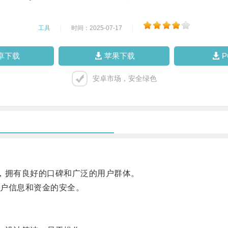
工具
|
时间：2025-07-17
|
卓下载
苹果下载
安卓市场，安全绿色
拥有良好的口碑和广泛的用户群体。
户信息和资金的安全。