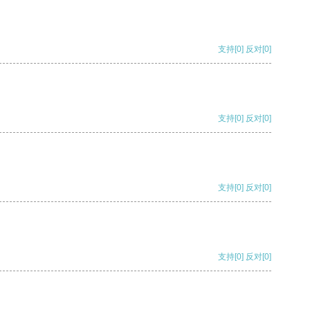
支持
[0]
反对
[0]
支持
[0]
反对
[0]
支持
[0]
反对
[0]
支持
[0]
反对
[0]