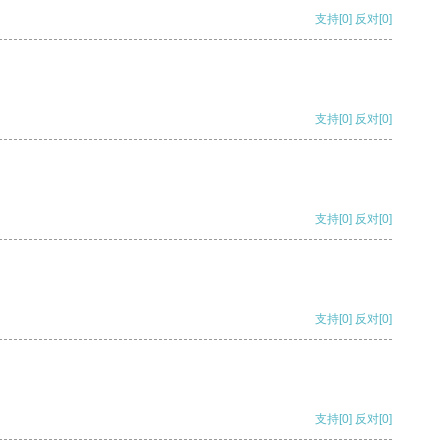
支持
[0]
反对
[0]
支持
[0]
反对
[0]
支持
[0]
反对
[0]
支持
[0]
反对
[0]
支持
[0]
反对
[0]