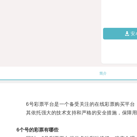
安
简介
6号彩票平台是一个备受关注的在线彩票购买平台，
其依托强大的技术支持和严格的安全措施，保障用
6个号的彩票有哪些