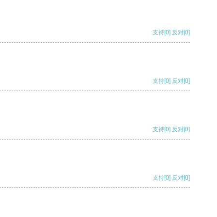
支持
[0]
反对
[0]
支持
[0]
反对
[0]
支持
[0]
反对
[0]
支持
[0]
反对
[0]