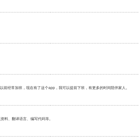
我以前经常加班，现在有了这个app，我可以提前下班，有更多的时间陪伴家人。
找资料、翻译语言、编写代码等。