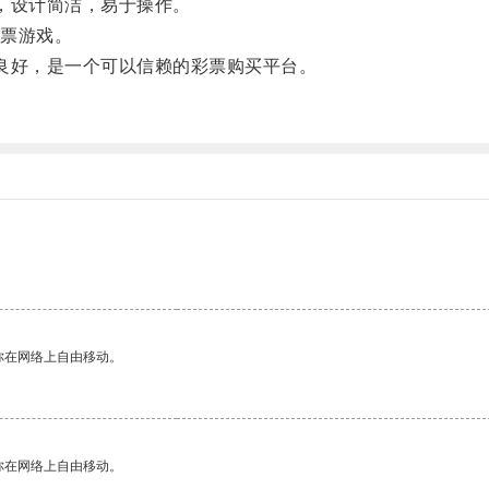
，设计简洁，易于操作。
票游戏。
好，是一个可以信赖的彩票购买平台。
你在网络上自由移动。
你在网络上自由移动。