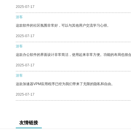
2025-07-17
游客
这款软件的社区氛围非常好，可以与其他用户交流学习心得。
2025-07-17
游客
这款办公软件的界面设计非常简洁，使用起来非常方便。功能的布局也很
2025-07-17
游客
这款加速器VPM应用程序已经为我们带来了无限的隐私和自由。
2025-07-17
友情链接