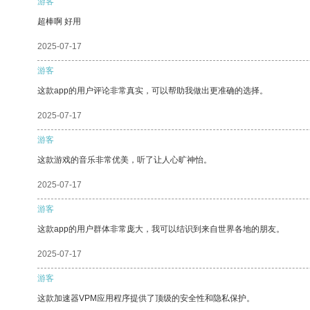
游客
超棒啊 好用
2025-07-17
游客
这款app的用户评论非常真实，可以帮助我做出更准确的选择。
2025-07-17
游客
这款游戏的音乐非常优美，听了让人心旷神怡。
2025-07-17
游客
这款app的用户群体非常庞大，我可以结识到来自世界各地的朋友。
2025-07-17
游客
这款加速器VPM应用程序提供了顶级的安全性和隐私保护。