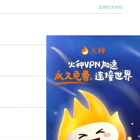
支持
[0]
反对
[0]
支持
[0]
反对
[0]
支持
[0]
反对
[0]
支持
[0]
反对
[0]