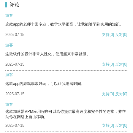
评论
游客
这款app的老师非常专业，教学水平很高，让我能够学到实用的知识。
2025-07-15
支持
[0]
反对
[0]
游客
这款软件的设计非常人性化，使用起来非常舒服。
2025-07-15
支持
[0]
反对
[0]
游客
这款app的游戏非常好玩，可以让我消磨时间。
2025-07-15
支持
[0]
反对
[0]
游客
这款加速器VPM应用程序可以给你提供最高速度和安全性的连接，并帮
助你在网络上自由移动。
2025-07-15
支持
[0]
反对
[0]