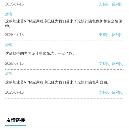
2025-07-15
支持
[0]
反对
[0]
游客
这款加速器VPM应用程序已经为我们带来了无限的隐私保护和安全性保
护。
2025-07-15
支持
[0]
反对
[0]
游客
这款软件的界面设计非常简洁，一目了然。
2025-07-15
支持
[0]
反对
[0]
游客
这款加速器VPM应用程序已经为我们带来了无限的隐私和自由。
2025-07-15
支持
[0]
反对
[0]
友情链接