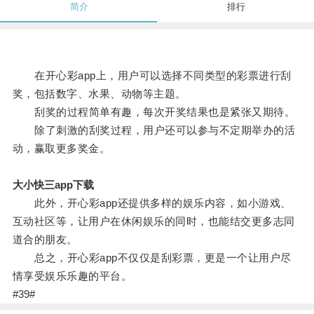
简介
排行
在开心彩app上，用户可以选择不同类型的彩票进行刮
奖，包括数字、水果、动物等主题。
刮奖的过程简单有趣，每次开奖结果也是紧张又期待。
除了刺激的刮奖过程，用户还可以参与不定期举办的活
动，赢取更多奖金。
大小快三app下载
此外，开心彩app还提供多样的娱乐内容，如小游戏、
互动社区等，让用户在休闲娱乐的同时，也能结交更多志同
道合的朋友。
总之，开心彩app不仅仅是刮彩票，更是一个让用户尽
情享受娱乐乐趣的平台。
#39#