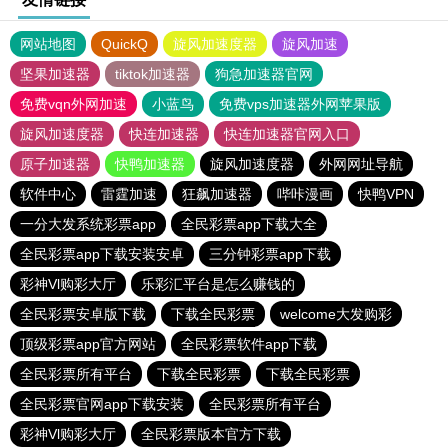
网站地图
QuickQ
旋风加速度器
旋风加速
坚果加速器
tiktok加速器
狗急加速器官网
免费vqn外网加速
小蓝鸟
免费vps加速器外网苹果版
旋风加速度器
快连加速器
快连加速器官网入口
原子加速器
快鸭加速器
旋风加速度器
外网网址导航
软件中心
雷霆加速
狂飙加速器
哔咔漫画
快鸭VPN
一分大发系统彩票app
全民彩票app下载大全
全民彩票app下载安装安卓
三分钟彩票app下载
彩神Vl购彩大厅
乐彩汇平台是怎么赚钱的
全民彩票安卓版下载
下载全民彩票
welcome大发购彩
顶级彩票app官方网站
全民彩票软件app下载
全民彩票所有平台
下载全民彩票
下载全民彩票
全民彩票官网app下载安装
全民彩票所有平台
彩神Vl购彩大厅
全民彩票版本官方下载