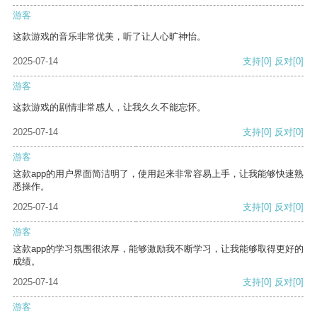
游客
这款游戏的音乐非常优美，听了让人心旷神怡。
2025-07-14
支持
[0]
反对
[0]
游客
这款游戏的剧情非常感人，让我久久不能忘怀。
2025-07-14
支持
[0]
反对
[0]
游客
这款app的用户界面简洁明了，使用起来非常容易上手，让我能够快速熟
悉操作。
2025-07-14
支持
[0]
反对
[0]
游客
这款app的学习氛围很浓厚，能够激励我不断学习，让我能够取得更好的
成绩。
2025-07-14
支持
[0]
反对
[0]
游客