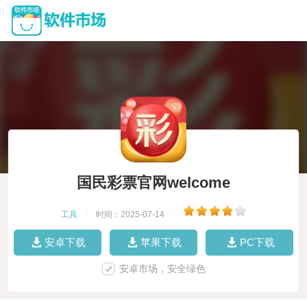
国民彩票官网welcome
工具
|
时间：2025-07-14
|
安卓下载
苹果下载
PC下载
安卓市场，安全绿色