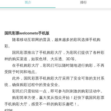
简介
排行
国民彩票welcometo手机版
随着移动互联网的普及，越来越多的彩民选择手机购
彩。
国民彩票推出了手机购彩大厅，为彩民们提供了各种彩
种的购买渠道，如双色球、大乐透、3D等。
在手机购彩大厅，彩民们可以随时随地进行购彩，不再
受限于时间和地点。
此外，国民彩票手机购彩大厅采用了安全可靠的支付系
统，确保购彩过程中的资金安全。
彩民们只需轻轻一点，即可参与到刺激的购彩活动中。
购彩简单方便，赢大奖从指尖开始！赶快下载国民彩票
手机购彩大厅，感受不一样的购彩乐趣吧！。
#39#