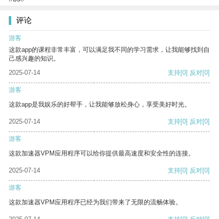
评论
游客
这款app的课程非常丰富，可以满足我不同的学习需求，让我能够找到自
己感兴趣的知识。
2025-07-14
支持
[0]
反对
[0]
游客
这款app是我娱乐的好帮手，让我能够放松身心，享受美好时光。
2025-07-14
支持
[0]
反对
[0]
游客
这款加速器VPM应用程序可以给你提供最高速度和安全性的连接。
2025-07-14
支持
[0]
反对
[0]
游客
这款加速器VPM应用程序已经为我们带来了无限的流畅体验。