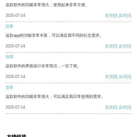
这款软件的功能非常强大，使用起来非常方便。
2025-07-14
支持
[0]
反对
[0]
游客
这款app的功能非常丰富，可以满足我不同的社交需求。
2025-07-14
支持
[0]
反对
[0]
游客
这款软件的界面设计非常简洁，一目了然。
2025-07-14
支持
[0]
反对
[0]
游客
这款软件的功能非常强大，可以满足我日常使用的需求。
2025-07-14
支持
[0]
反对
[0]
友情链接