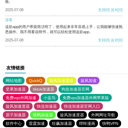
验。
2025-07-08
支持
[0]
反对
[0]
游客
这款app的用户界面简洁明了，使用起来非常容易上手，让我能够快速熟
悉操作。我不用看说明书，就可以轻松使用这款app。
2025-07-08
支持
[0]
反对
[0]
友情链接
网站地图
QuickQ
旋风加速度器
旋风加速
坚果加速器
tiktok加速器
狗急加速器官网
免费vqn外网加速
小蓝鸟
免费vps加速器外网苹果版
旋风加速度器
快连加速器
快连加速器官网入口
原子加速器
快鸭加速器
旋风加速度器
外网网址导航
软件中心
雷霆加速
狂飙加速器
哔咔漫画
快鸭VPN