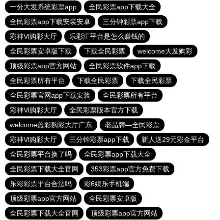
一分大发系统彩票app
全民彩票app下载大全
全民彩票app下载安装安卓
三分钟彩票app下载
彩神Vl购彩大厅
乐彩汇平台是怎么赚钱的
全民彩票安卓版下载
下载全民彩票
welcome大发购彩
顶级彩票app官方网站
全民彩票软件app下载
全民彩票所有平台
下载全民彩票
下载全民彩票
全民彩票官网app下载安装
全民彩票所有平台
彩神Vl购彩大厅
全民彩票版本官方下载
welcome盈彩购彩大厅广东
老品牌—全民彩票
彩神Vl购彩大厅
三分钟彩票app下载
新人送29元彩金平台
全民彩票平台换了吗
全民彩票app下载大全
全民彩票下载大全官网
353彩票app官方免费下载
乐彩彩票平台合法吗
彩6娱乐手机端
顶级彩票app官方网站
全民彩票安卓版
全民彩票下载大全官网
顶级彩票app官方网站