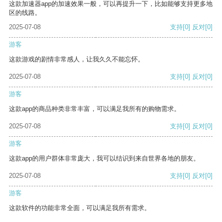
这款加速器app的加速效果一般，可以再提升一下，比如能够支持更多地
区的线路。
2025-07-08
支持
[0]
反对
[0]
游客
这款游戏的剧情非常感人，让我久久不能忘怀。
2025-07-08
支持
[0]
反对
[0]
游客
这款app的商品种类非常丰富，可以满足我所有的购物需求。
2025-07-08
支持
[0]
反对
[0]
游客
这款app的用户群体非常庞大，我可以结识到来自世界各地的朋友。
2025-07-08
支持
[0]
反对
[0]
游客
这款软件的功能非常全面，可以满足我所有需求。