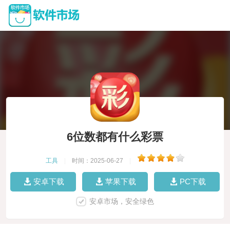
6位数都有什么彩票
工具
|
时间：2025-06-27
|
安卓下载
苹果下载
PC下载
安卓市场，安全绿色