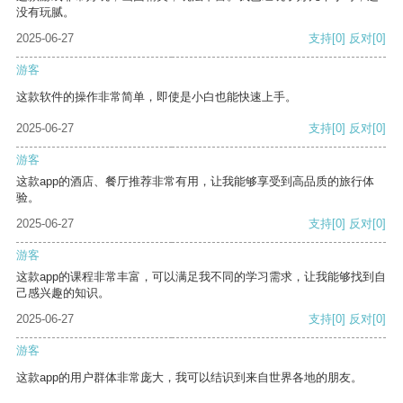
没有玩腻。
2025-06-27
支持
[0]
反对
[0]
游客
这款软件的操作非常简单，即使是小白也能快速上手。
2025-06-27
支持
[0]
反对
[0]
游客
这款app的酒店、餐厅推荐非常有用，让我能够享受到高品质的旅行体
验。
2025-06-27
支持
[0]
反对
[0]
游客
这款app的课程非常丰富，可以满足我不同的学习需求，让我能够找到自
己感兴趣的知识。
2025-06-27
支持
[0]
反对
[0]
游客
这款app的用户群体非常庞大，我可以结识到来自世界各地的朋友。