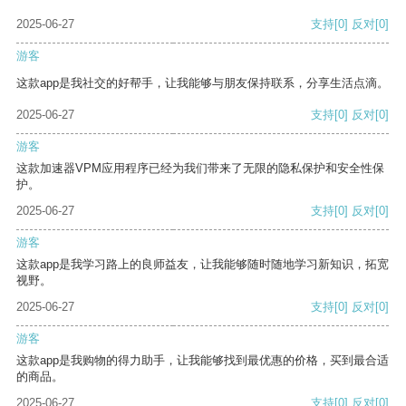
2025-06-27
支持
[0]
反对
[0]
游客
这款app是我社交的好帮手，让我能够与朋友保持联系，分享生活点滴。
2025-06-27
支持
[0]
反对
[0]
游客
这款加速器VPM应用程序已经为我们带来了无限的隐私保护和安全性保
护。
2025-06-27
支持
[0]
反对
[0]
游客
这款app是我学习路上的良师益友，让我能够随时随地学习新知识，拓宽
视野。
2025-06-27
支持
[0]
反对
[0]
游客
这款app是我购物的得力助手，让我能够找到最优惠的价格，买到最合适
的商品。
2025-06-27
支持
[0]
反对
[0]