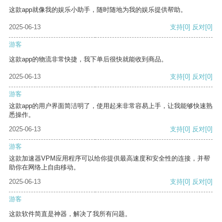
这款app就像我的娱乐小助手，随时随地为我的娱乐提供帮助。
2025-06-13
支持
[0]
反对
[0]
游客
这款app的物流非常快捷，我下单后很快就能收到商品。
2025-06-13
支持
[0]
反对
[0]
游客
这款app的用户界面简洁明了，使用起来非常容易上手，让我能够快速熟
悉操作。
2025-06-13
支持
[0]
反对
[0]
游客
这款加速器VPM应用程序可以给你提供最高速度和安全性的连接，并帮
助你在网络上自由移动。
2025-06-13
支持
[0]
反对
[0]
游客
这款软件简直是神器，解决了我所有问题。