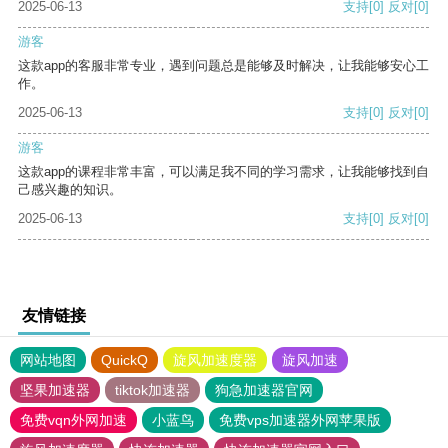
2025-06-13
支持
[0]
反对
[0]
游客
这款app的客服非常专业，遇到问题总是能够及时解决，让我能够安心工
作。
2025-06-13
支持
[0]
反对
[0]
游客
这款app的课程非常丰富，可以满足我不同的学习需求，让我能够找到自
己感兴趣的知识。
2025-06-13
支持
[0]
反对
[0]
友情链接
网站地图
QuickQ
旋风加速度器
旋风加速
坚果加速器
tiktok加速器
狗急加速器官网
免费vqn外网加速
小蓝鸟
免费vps加速器外网苹果版