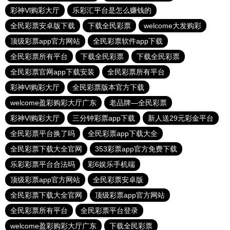
彩神Vl购彩大厅
乐彩汇平台是怎么赚钱的
全民彩票安卓版下载
下载全民彩票
welcome大发购彩
顶级彩票app官方网站
全民彩票软件app下载
全民彩票所有平台
下载全民彩票
下载全民彩票
全民彩票官网app下载安装
全民彩票所有平台
彩神Vl购彩大厅
全民彩票版本官方下载
welcome盈彩购彩大厅广东
老品牌—全民彩票
彩神Vl购彩大厅
三分钟彩票app下载
新人送29元彩金平台
全民彩票平台换了吗
全民彩票app下载大全
全民彩票下载大全官网
353彩票app官方免费下载
乐彩彩票平台合法吗
彩6娱乐手机端
顶级彩票app官方网站
全民彩票安卓版
全民彩票下载大全官网
顶级彩票app官方网站
全民彩票所有平台
全民彩票平台登录
welcome盈彩购彩大厅广东
下载全民彩票