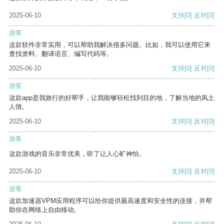
2025-06-10
支持
[0]
反对
[0]
游客
这款软件非常实用，可以帮助我解决很多问题。比如，我可以使用它来
查找资料、翻译语言、编写代码等。
2025-06-10
支持
[0]
反对
[0]
游客
这款app是我旅行的好帮手，让我能够轻松找到目的地，了解当地的风土
人情。
2025-06-10
支持
[0]
反对
[0]
游客
这款游戏的音乐非常优美，听了让人心旷神怡。
2025-06-10
支持
[0]
反对
[0]
游客
这款加速器VPM应用程序可以给你提供最高速度和安全性的连接，并帮
助你在网络上自由移动。