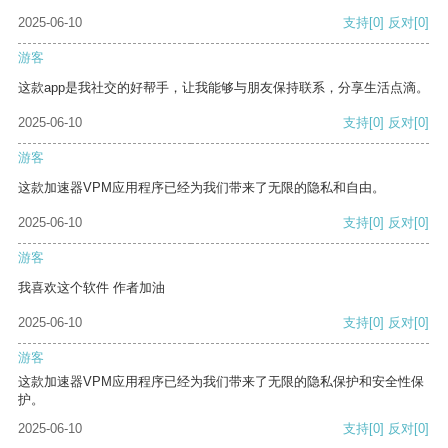
2025-06-10
支持
[0]
反对
[0]
游客
这款app是我社交的好帮手，让我能够与朋友保持联系，分享生活点滴。
2025-06-10
支持
[0]
反对
[0]
游客
这款加速器VPM应用程序已经为我们带来了无限的隐私和自由。
2025-06-10
支持
[0]
反对
[0]
游客
我喜欢这个软件 作者加油
2025-06-10
支持
[0]
反对
[0]
游客
这款加速器VPM应用程序已经为我们带来了无限的隐私保护和安全性保
护。
2025-06-10
支持
[0]
反对
[0]