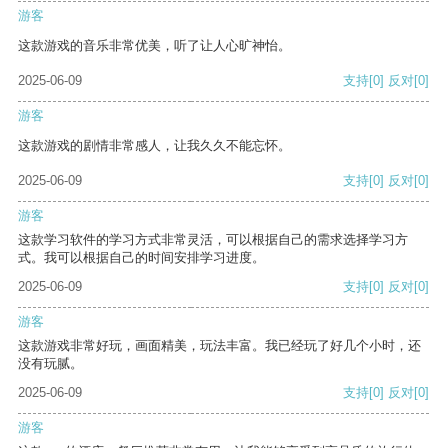
游客
这款游戏的音乐非常优美，听了让人心旷神怡。
2025-06-09
支持
[0]
反对
[0]
游客
这款游戏的剧情非常感人，让我久久不能忘怀。
2025-06-09
支持
[0]
反对
[0]
游客
这款学习软件的学习方式非常灵活，可以根据自己的需求选择学习方
式。我可以根据自己的时间安排学习进度。
2025-06-09
支持
[0]
反对
[0]
游客
这款游戏非常好玩，画面精美，玩法丰富。我已经玩了好几个小时，还
没有玩腻。
2025-06-09
支持
[0]
反对
[0]
游客