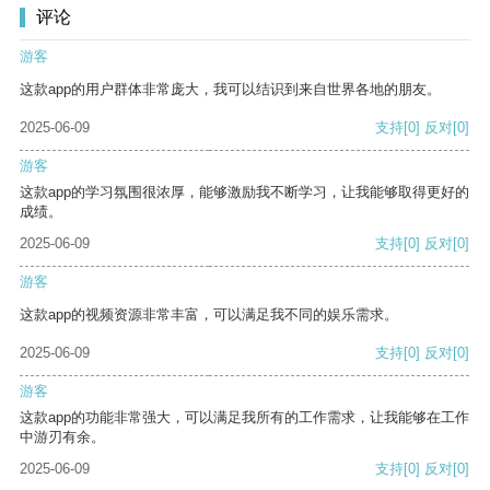
评论
游客
这款app的用户群体非常庞大，我可以结识到来自世界各地的朋友。
2025-06-09
支持
[0]
反对
[0]
游客
这款app的学习氛围很浓厚，能够激励我不断学习，让我能够取得更好的
成绩。
2025-06-09
支持
[0]
反对
[0]
游客
这款app的视频资源非常丰富，可以满足我不同的娱乐需求。
2025-06-09
支持
[0]
反对
[0]
游客
这款app的功能非常强大，可以满足我所有的工作需求，让我能够在工作
中游刃有余。
2025-06-09
支持
[0]
反对
[0]