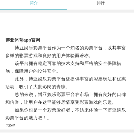
简介
排行
博亚体育app官网
博亚娱乐彩票平台作为一个知名的彩票平台，以其丰富
多样的彩票游戏和良好的用户体验而著称。
该平台拥有稳定可靠的技术支持和严格的安全保障措
施，保障用户的投注安全。
此外，博亚娱乐彩票平台还提供丰富的彩票玩法和优惠
活动，吸引了大批彩民的青睐。
总的来说，博亚娱乐彩票平台在市场上拥有良好的口碑
和信誉，让用户在这里能够尽情享受彩票游戏的乐趣。
如果你也是一个彩票爱好者，不妨来体验一下博亚娱乐
彩票平台的魅力吧！。
#39#