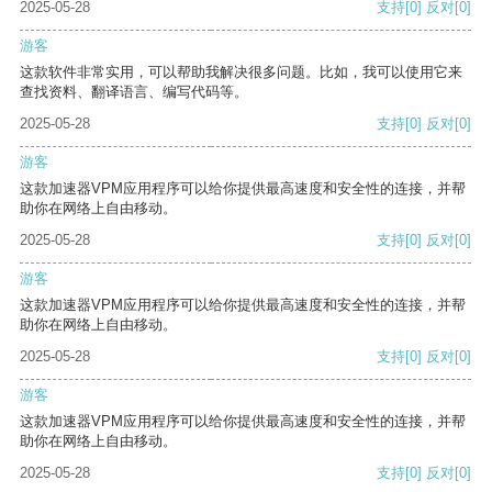
2025-05-28
支持
[0]
反对
[0]
游客
这款软件非常实用，可以帮助我解决很多问题。比如，我可以使用它来
查找资料、翻译语言、编写代码等。
2025-05-28
支持
[0]
反对
[0]
游客
这款加速器VPM应用程序可以给你提供最高速度和安全性的连接，并帮
助你在网络上自由移动。
2025-05-28
支持
[0]
反对
[0]
游客
这款加速器VPM应用程序可以给你提供最高速度和安全性的连接，并帮
助你在网络上自由移动。
2025-05-28
支持
[0]
反对
[0]
游客
这款加速器VPM应用程序可以给你提供最高速度和安全性的连接，并帮
助你在网络上自由移动。
2025-05-28
支持
[0]
反对
[0]