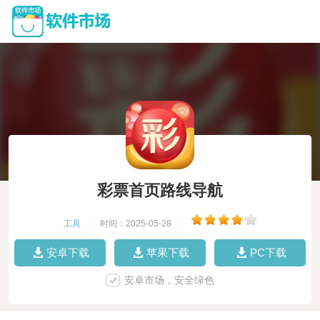
彩票首页路线导航
工具
|
时间：2025-05-28
|
安卓下载
苹果下载
PC下载
安卓市场，安全绿色