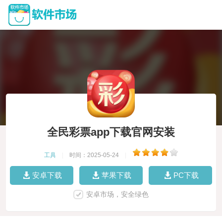
全民彩票app下载官网安装
工具
|
时间：2025-05-24
|
安卓下载
苹果下载
PC下载
安卓市场，安全绿色