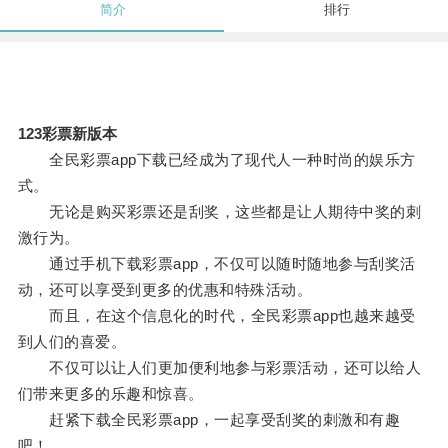
简介
排行
123彩票新版本
全民彩票app下载已经成为了现代人一种时尚的娱乐方
式。
无论是购买彩票还是刮奖，这些都是让人期待中奖的刺
激行为。
通过手机下载彩票app，不仅可以随时随地参与刮奖活
动，还可以享受到更多的优惠和特殊活动。
而且，在这个信息化的时代，全民彩票app也越来越受
到人们的喜爱。
不仅可以让人们更加便利地参与彩票活动，还可以给人
们带来更多的乐趣和惊喜。
赶紧下载全民彩票app，一起享受刮奖的刺激和有趣
吧！。