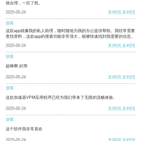
很合理，一目了然。
2025-05-24
支持
[0]
反对
[0]
游客
这款app就像我的私人助理，随时随地为我的办公提供帮助。我经常需要
查找资料，这款app的搜索功能非常强大，能够快速找到我需要的信息。
2025-05-24
支持
[0]
反对
[0]
游客
超棒啊 好用
2025-05-24
支持
[0]
反对
[0]
游客
这款加速器VPM应用程序已经为我们带来了无限的流畅体验。
2025-05-24
支持
[0]
反对
[0]
游客
这个软件我非常喜欢
2025-05-24
支持
[0]
反对
[0]