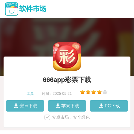
666app彩票下载
工具
|
时间：2025-05-21
|
安卓下载
苹果下载
PC下载
安卓市场，安全绿色