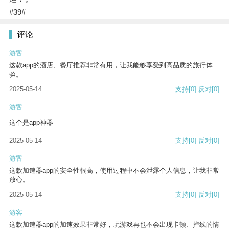
#39#
评论
游客
这款app的酒店、餐厅推荐非常有用，让我能够享受到高品质的旅行体
验。
2025-05-14
支持
[0]
反对
[0]
游客
这个是app神器
2025-05-14
支持
[0]
反对
[0]
游客
这款加速器app的安全性很高，使用过程中不会泄露个人信息，让我非常
放心。
2025-05-14
支持
[0]
反对
[0]
游客
这款加速器app的加速效果非常好，玩游戏再也不会出现卡顿、掉线的情