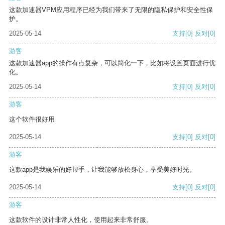
这款加速器VPM应用程序已经为我们带来了无限的隐私保护和安全性保
护。
2025-05-14
支持
[0]
反对
[0]
游客
这款加速器app的操作有点复杂，可以简化一下，比如将设置页面进行优
化。
2025-05-14
支持
[0]
反对
[0]
游客
这个软件很好用
2025-05-14
支持
[0]
反对
[0]
游客
这款app是我娱乐的好帮手，让我能够放松身心，享受美好时光。
2025-05-14
支持
[0]
反对
[0]
游客
这款软件的设计非常人性化，使用起来非常舒服。