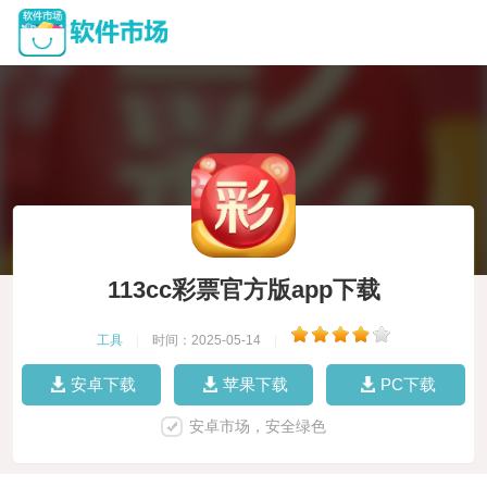
113cc彩票官方版app下载
工具
|
时间：2025-05-14
|
安卓下载
苹果下载
PC下载
安卓市场，安全绿色