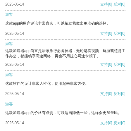
2025-05-14
支持
[0]
反对
[0]
游客
这款app的用户评论非常真实，可以帮助我做出更准确的选择。
2025-05-14
支持
[0]
反对
[0]
游客
这款加速器app简直是居家旅行必备神器，无论是看视频、玩游戏还是工
作办公，都能畅享高速网络，再也不用担心网速卡顿了。
2025-05-14
支持
[0]
反对
[0]
游客
这款软件的设计非常人性化，使用起来非常方便。
2025-05-14
支持
[0]
反对
[0]
游客
这款加速器app的价格有点贵，可以适当降低一些，这样会更加亲民。
2025-05-14
支持
[0]
反对
[0]