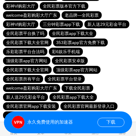
彩神Vl购彩大厅
全民彩票版本官方下载
welcome盈彩购彩大厅广东
老品牌—全民彩票
彩神Vl购彩大厅
三分钟彩票app下载
新人送29元彩金平台
全民彩票平台换了吗
全民彩票app下载大全
全民彩票下载大全官网
353彩票app官方免费下载
乐彩彩票平台合法吗
彩6娱乐手机端
顶级彩票app官方网站
全民彩票安卓版
全民彩票下载大全官网
顶级彩票app官方网站
全民彩票所有平台
全民彩票平台登录
welcome盈彩购彩大厅广东
下载全民彩票
新人送29元彩金平台
全民彩票app下载大全
全民彩票官网app下载安装
全民彩票官网最新登录入口
一分大发系统彩票app
永久免费使用的加速器
下载
0.019493s
首页
安卓
苹果
排行
推荐