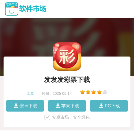
发发发彩票下载
工具
|
时间：2025-05-14
|
安卓下载
苹果下载
PC下载
安卓市场，安全绿色