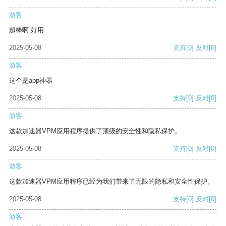
游客
超棒啊 好用
2025-05-08
支持
[0]
反对
[0]
游客
这个是app神器
2025-05-08
支持
[0]
反对
[0]
游客
这款加速器VPM应用程序提供了顶级的安全性和隐私保护。
2025-05-08
支持
[0]
反对
[0]
游客
这款加速器VPM应用程序已经为我们带来了无限的隐私和安全性保护。
2025-05-08
支持
[0]
反对
[0]
游客