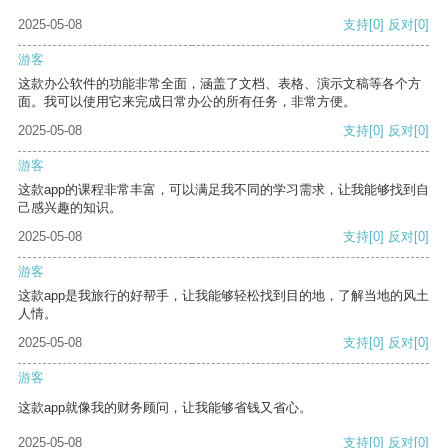
2025-05-08
支持
[0]
反对
[0]
游客
这款办公软件的功能非常全面，涵盖了文档、表格、演示文稿等各个方
面。我可以使用它来完成日常办公的所有任务，非常方便。
2025-05-08
支持
[0]
反对
[0]
游客
这款app的课程非常丰富，可以满足我不同的学习需求，让我能够找到自
己感兴趣的知识。
2025-05-08
支持
[0]
反对
[0]
游客
这款app是我旅行的好帮手，让我能够轻松找到目的地，了解当地的风土
人情。
2025-05-08
支持
[0]
反对
[0]
游客
这款app就像我的财务顾问，让我能够省钱又省心。
2025-05-08
支持
[0]
反对
[0]