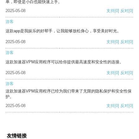
单，即使是小白也能快速上手。
2025-05-08
支持
[0]
反对
[0]
游客
这款app是我娱乐的好帮手，让我能够放松身心，享受美好时光。
2025-05-08
支持
[0]
反对
[0]
游客
这款加速器VPM应用程序可以给你提供最高速度和安全性的连接。
2025-05-08
支持
[0]
反对
[0]
游客
这款加速器VPM应用程序已经为我们带来了无限的隐私保护和安全性保
护。
2025-05-08
支持
[0]
反对
[0]
友情链接