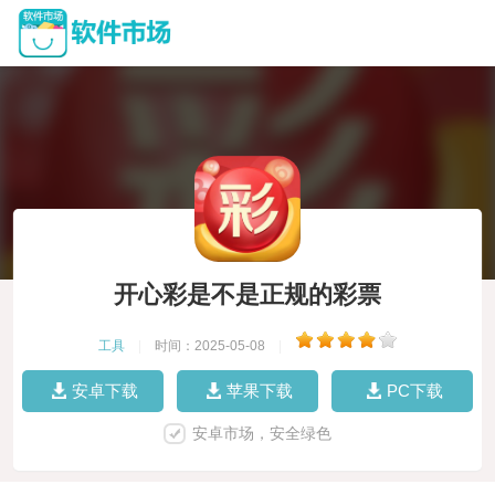
开心彩是不是正规的彩票
工具
|
时间：2025-05-08
|
安卓下载
苹果下载
PC下载
安卓市场，安全绿色