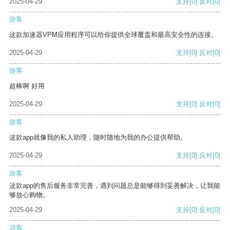
2025-04-29
支持
[0]
反对
[0]
游客
这款加速器VPM应用程序可以给你提供全球覆盖和最高安全性的连接。
2025-04-29
支持
[0]
反对
[0]
游客
超棒啊 好用
2025-04-29
支持
[0]
反对
[0]
游客
这款app就像我的私人助理，随时随地为我的办公提供帮助。
2025-04-29
支持
[0]
反对
[0]
游客
这款app的售后服务非常完善，遇到问题总是能够得到妥善解决，让我能
够放心购物。
2025-04-29
支持
[0]
反对
[0]
游客