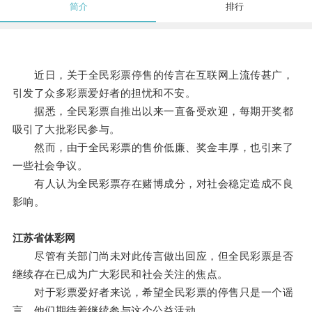
简介
排行
近日，关于全民彩票停售的传言在互联网上流传甚广，
引发了众多彩票爱好者的担忧和不安。
据悉，全民彩票自推出以来一直备受欢迎，每期开奖都
吸引了大批彩民参与。
然而，由于全民彩票的售价低廉、奖金丰厚，也引来了
一些社会争议。
有人认为全民彩票存在赌博成分，对社会稳定造成不良
影响。
江苏省体彩网
尽管有关部门尚未对此传言做出回应，但全民彩票是否
继续存在已成为广大彩民和社会关注的焦点。
对于彩票爱好者来说，希望全民彩票的停售只是一个谣
言，他们期待着继续参与这个公益活动。