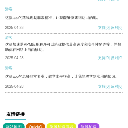
游客
这款app的路线规划非常精准，让我能够快速到达目的地。
2025-04-28
支持
[0]
反对
[0]
游客
这款加速器VPM应用程序可以给你提供最高速度和安全性的连接，并帮
助你在网络上自由移动。
2025-04-28
支持
[0]
反对
[0]
游客
这款app的老师非常专业，教学水平很高，让我能够学到实用的知识。
2025-04-28
支持
[0]
反对
[0]
友情链接
网站地图
QuickQ
旋风加速度器
旋风加速