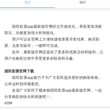
简介
排行
国民彩票app最新版官网经过升级优化，界面更加清新
简洁，功能更加强大和智能化。
用户可以在官网上方便快捷地查看开奖结果、购买彩
票、兑奖等操作，一键即可完成。
此外，最新版官网还提供了更多的优惠活动和福利，让
用户在购彩过程中享受更多的惊喜和乐趣。
国民彩票官网下载
国民彩票app致力于为广大彩民提供更好的购彩体验，
让幸运时刻伴随着您。
欢迎广大彩民下载体验国民彩票app最新版官网，一起
分享购彩的快乐和刺激吧！。
#39#