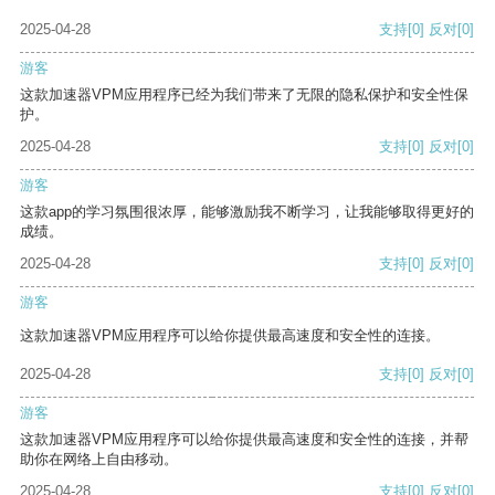
2025-04-28
支持
[0]
反对
[0]
游客
这款加速器VPM应用程序已经为我们带来了无限的隐私保护和安全性保
护。
2025-04-28
支持
[0]
反对
[0]
游客
这款app的学习氛围很浓厚，能够激励我不断学习，让我能够取得更好的
成绩。
2025-04-28
支持
[0]
反对
[0]
游客
这款加速器VPM应用程序可以给你提供最高速度和安全性的连接。
2025-04-28
支持
[0]
反对
[0]
游客
这款加速器VPM应用程序可以给你提供最高速度和安全性的连接，并帮
助你在网络上自由移动。
2025-04-28
支持
[0]
反对
[0]