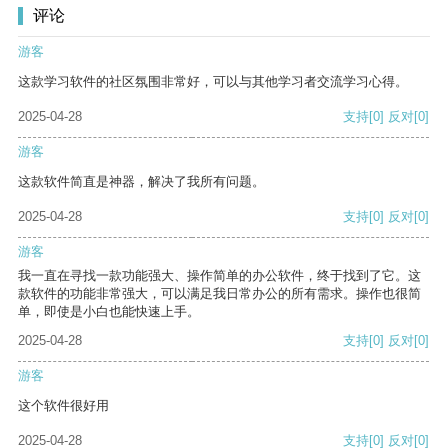
评论
游客
这款学习软件的社区氛围非常好，可以与其他学习者交流学习心得。
2025-04-28
支持
[0]
反对
[0]
游客
这款软件简直是神器，解决了我所有问题。
2025-04-28
支持
[0]
反对
[0]
游客
我一直在寻找一款功能强大、操作简单的办公软件，终于找到了它。这
款软件的功能非常强大，可以满足我日常办公的所有需求。操作也很简
单，即使是小白也能快速上手。
2025-04-28
支持
[0]
反对
[0]
游客
这个软件很好用
2025-04-28
支持
[0]
反对
[0]