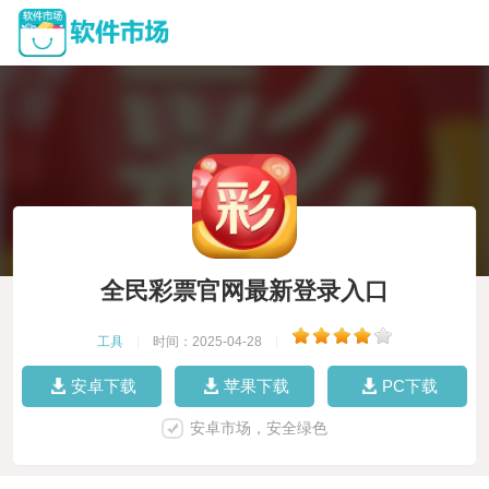
全民彩票官网最新登录入口
工具
|
时间：2025-04-28
|
安卓下载
苹果下载
PC下载
安卓市场，安全绿色