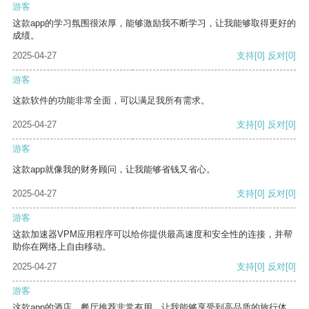
游客
这款app的学习氛围很浓厚，能够激励我不断学习，让我能够取得更好的
成绩。
2025-04-27
支持
[0]
反对
[0]
游客
这款软件的功能非常全面，可以满足我所有需求。
2025-04-27
支持
[0]
反对
[0]
游客
这款app就像我的财务顾问，让我能够省钱又省心。
2025-04-27
支持
[0]
反对
[0]
游客
这款加速器VPM应用程序可以给你提供最高速度和安全性的连接，并帮
助你在网络上自由移动。
2025-04-27
支持
[0]
反对
[0]
游客
这款app的酒店、餐厅推荐非常有用，让我能够享受到高品质的旅行体