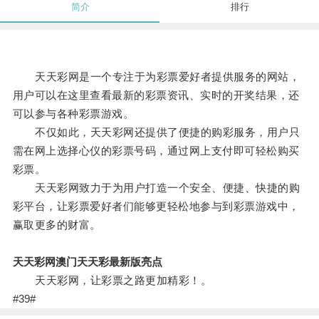
简介
排行
天天彩网是一个专注于为彩票爱好者提供服务的网站，
用户可以在这里查看最新的彩票资讯、实时的开奖结果，还
可以参与各种彩票游戏。
不仅如此，天天彩网还提供了便捷的购彩服务，用户只
需在网上选择心仪的彩票号码，通过网上支付即可轻松购买
彩票。
天天彩网致力于为用户打造一个安全、便捷、快捷的购
彩平台，让彩票爱好者们能够更轻松地参与到彩票游戏中，
赢取更多的财富。
天天彩网澳门天天彩最新版亮点
天天彩网，让彩票之路更加精彩！。
#39#