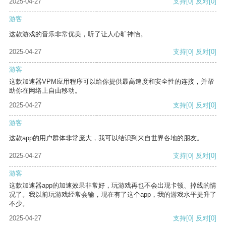
2025-04-27
支持
[0]
反对
[0]
游客
这款游戏的音乐非常优美，听了让人心旷神怡。
2025-04-27
支持
[0]
反对
[0]
游客
这款加速器VPM应用程序可以给你提供最高速度和安全性的连接，并帮
助你在网络上自由移动。
2025-04-27
支持
[0]
反对
[0]
游客
这款app的用户群体非常庞大，我可以结识到来自世界各地的朋友。
2025-04-27
支持
[0]
反对
[0]
游客
这款加速器app的加速效果非常好，玩游戏再也不会出现卡顿、掉线的情
况了。我以前玩游戏经常会输，现在有了这个app，我的游戏水平提升了
不少。
2025-04-27
支持
[0]
反对
[0]