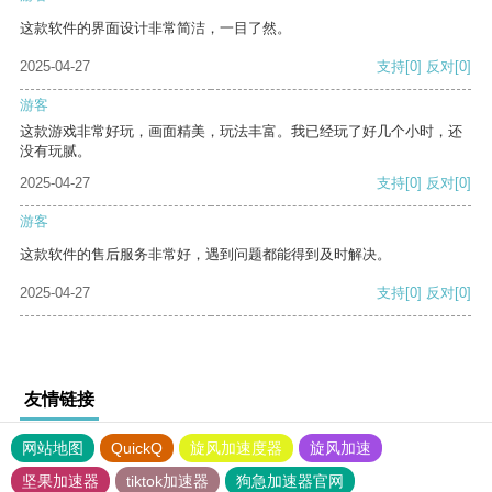
这款软件的界面设计非常简洁，一目了然。
2025-04-27
支持
[0]
反对
[0]
游客
这款游戏非常好玩，画面精美，玩法丰富。我已经玩了好几个小时，还
没有玩腻。
2025-04-27
支持
[0]
反对
[0]
游客
这款软件的售后服务非常好，遇到问题都能得到及时解决。
2025-04-27
支持
[0]
反对
[0]
友情链接
网站地图
QuickQ
旋风加速度器
旋风加速
坚果加速器
tiktok加速器
狗急加速器官网