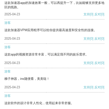
这款加速器app的加速效果一般，可以再提升一下，比如能够支持更多地
区的线路。
2025-04-23
支持
[0]
反对
[0]
游客
这款加速器VPM应用程序可以给你提供最高速度和安全性的连接。
2025-04-23
支持
[0]
反对
[0]
游客
这款app的视频资源非常丰富，可以满足我不同的娱乐需求。
2025-04-23
支持
[0]
反对
[0]
游客
梯子神器，ins随便看，美美哒！
2025-04-23
支持
[0]
反对
[0]
游客
这款软件的设计非常人性化，使用起来非常舒服。