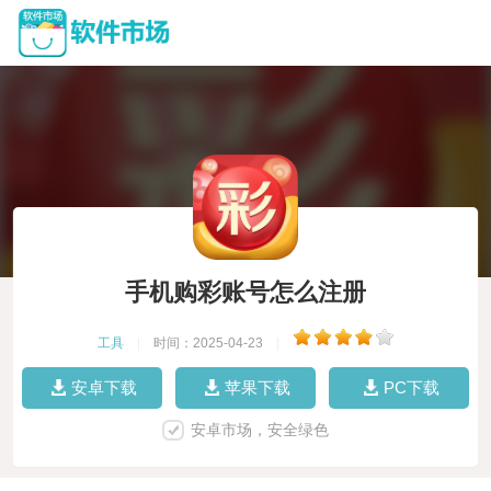
手机购彩账号怎么注册
工具
|
时间：2025-04-23
|
安卓下载
苹果下载
PC下载
安卓市场，安全绿色