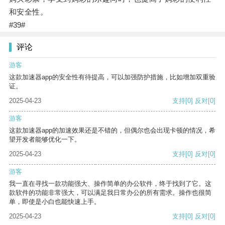
和安全性。
#39#
评论
游客
这款加速器app的安全性有待提高，可以加强防护措施，比如增加双重验
证。
2025-04-23
支持
[0]
反对
[0]
游客
这款加速器app的加速效果还是不错的，但偶尔也会出现卡顿的情况，希
望开发者能够优化一下。
2025-04-23
支持
[0]
反对
[0]
游客
我一直在寻找一款功能强大、操作简单的办公软件，终于找到了它。这
款软件的功能非常强大，可以满足我日常办公的所有需求。操作也很简
单，即使是小白也能快速上手。
2025-04-23
支持
[0]
反对
[0]