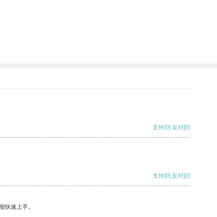
支持
[0]
反对
[0]
支持
[0]
反对
[0]
能快速上手。