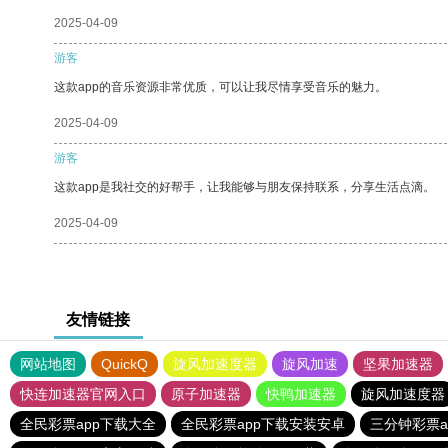
2025-04-09
游客
这款app的音乐资源非常优质，可以让我尽情享受音乐的魅力。
2025-04-09
游客
这款app是我社交的好帮手，让我能够与朋友保持联系，分享生活点滴。
2025-04-09
友情链接
网站地图
QuickQ
旋风加速度器
旋风加速
坚果加速器
快连加速器官网入口
原子加速器
快鸭加速器
旋风加速度器
全民彩票app下载大全
全民彩票app下载安装安卓
三分钟彩票a