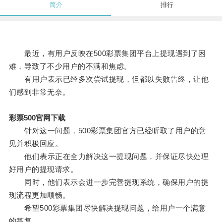
简介
排行
最近，有用户反映在500彩票集团平台上提现遇到了困
难，导致了不少用户的不满和焦虑。
有用户表示已经多次尝试提现，但都以失败告终，让他
们感到非常无奈。
彩票500官网下载
针对这一问题，500彩票集团官方已经听取了用户的意
见并积极回应。
他们表示正在全力解决这一提现问题，并保证尽快处理
好用户的提现请求。
同时，他们表示会进一步完善提现系统，确保用户的提
现流程更加顺畅。
希望500彩票集团尽快解决提现问题，给用户一个满意
的答复。