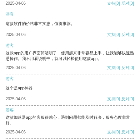
2025-04-06
支持
[0]
反对
[0]
游客
这款软件的价格非常实惠，值得推荐。
2025-04-06
支持
[0]
反对
[0]
游客
这款app的用户界面简洁明了，使用起来非常容易上手，让我能够快速熟
悉操作。我不用看说明书，就可以轻松使用这款app。
2025-04-06
支持
[0]
反对
[0]
游客
这个是app神器
2025-04-06
支持
[0]
反对
[0]
游客
这款加速器app的客服很贴心，遇到问题都能及时解决，服务态度非常
好。
2025-04-06
支持
[0]
反对
[0]