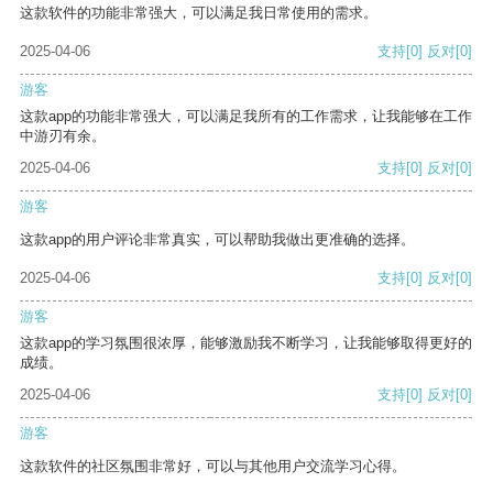
这款软件的功能非常强大，可以满足我日常使用的需求。
2025-04-06
支持
[0]
反对
[0]
游客
这款app的功能非常强大，可以满足我所有的工作需求，让我能够在工作
中游刃有余。
2025-04-06
支持
[0]
反对
[0]
游客
这款app的用户评论非常真实，可以帮助我做出更准确的选择。
2025-04-06
支持
[0]
反对
[0]
游客
这款app的学习氛围很浓厚，能够激励我不断学习，让我能够取得更好的
成绩。
2025-04-06
支持
[0]
反对
[0]
游客
这款软件的社区氛围非常好，可以与其他用户交流学习心得。