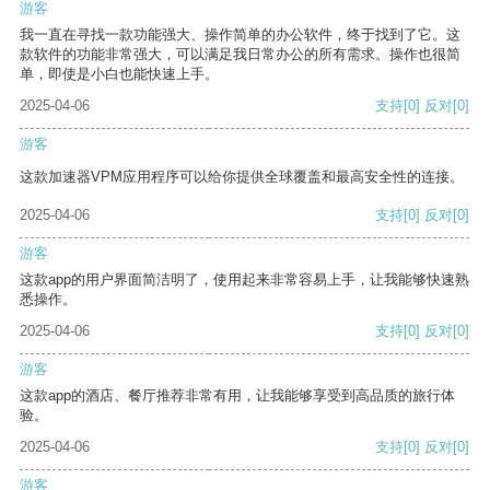
游客
我一直在寻找一款功能强大、操作简单的办公软件，终于找到了它。这
款软件的功能非常强大，可以满足我日常办公的所有需求。操作也很简
单，即使是小白也能快速上手。
2025-04-06
支持
[0]
反对
[0]
游客
这款加速器VPM应用程序可以给你提供全球覆盖和最高安全性的连接。
2025-04-06
支持
[0]
反对
[0]
游客
这款app的用户界面简洁明了，使用起来非常容易上手，让我能够快速熟
悉操作。
2025-04-06
支持
[0]
反对
[0]
游客
这款app的酒店、餐厅推荐非常有用，让我能够享受到高品质的旅行体
验。
2025-04-06
支持
[0]
反对
[0]
游客