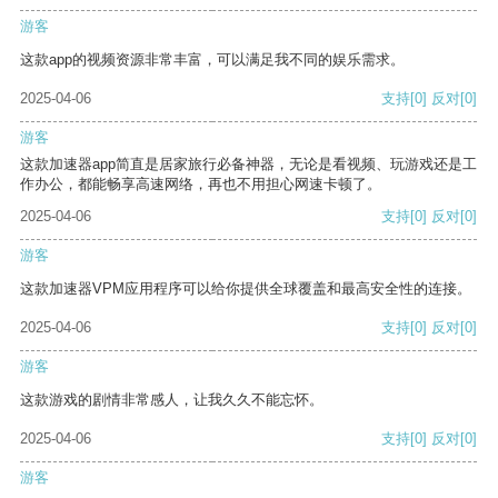
游客
这款app的视频资源非常丰富，可以满足我不同的娱乐需求。
2025-04-06
支持
[0]
反对
[0]
游客
这款加速器app简直是居家旅行必备神器，无论是看视频、玩游戏还是工
作办公，都能畅享高速网络，再也不用担心网速卡顿了。
2025-04-06
支持
[0]
反对
[0]
游客
这款加速器VPM应用程序可以给你提供全球覆盖和最高安全性的连接。
2025-04-06
支持
[0]
反对
[0]
游客
这款游戏的剧情非常感人，让我久久不能忘怀。
2025-04-06
支持
[0]
反对
[0]
游客