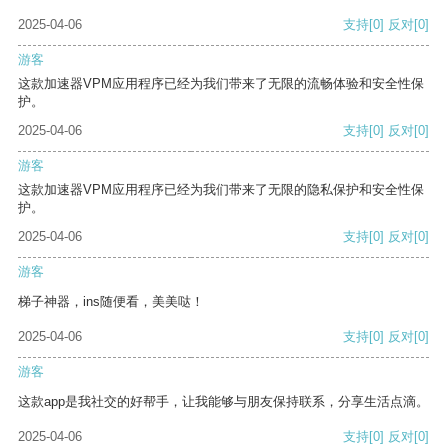
2025-04-06
支持
[0]
反对
[0]
游客
这款加速器VPM应用程序已经为我们带来了无限的流畅体验和安全性保
护。
2025-04-06
支持
[0]
反对
[0]
游客
这款加速器VPM应用程序已经为我们带来了无限的隐私保护和安全性保
护。
2025-04-06
支持
[0]
反对
[0]
游客
梯子神器，ins随便看，美美哒！
2025-04-06
支持
[0]
反对
[0]
游客
这款app是我社交的好帮手，让我能够与朋友保持联系，分享生活点滴。
2025-04-06
支持
[0]
反对
[0]