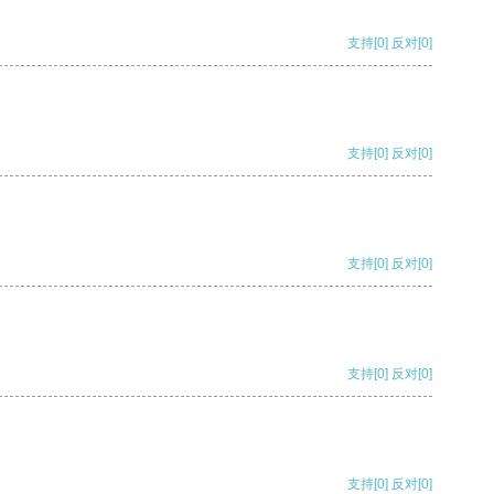
支持
[0]
反对
[0]
支持
[0]
反对
[0]
支持
[0]
反对
[0]
支持
[0]
反对
[0]
支持
[0]
反对
[0]