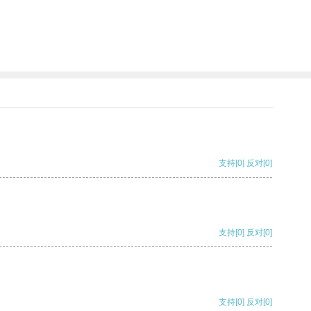
支持
[0]
反对
[0]
支持
[0]
反对
[0]
支持
[0]
反对
[0]