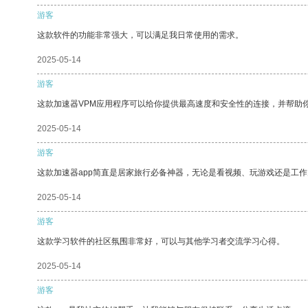
游客
这款软件的功能非常强大，可以满足我日常使用的需求。
2025-05-14
游客
这款加速器VPM应用程序可以给你提供最高速度和安全性的连接，并帮助
2025-05-14
游客
这款加速器app简直是居家旅行必备神器，无论是看视频、玩游戏还是工
2025-05-14
游客
这款学习软件的社区氛围非常好，可以与其他学习者交流学习心得。
2025-05-14
游客