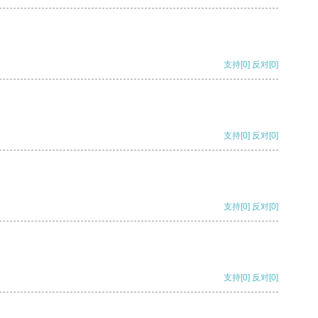
支持
[0]
反对
[0]
支持
[0]
反对
[0]
支持
[0]
反对
[0]
支持
[0]
反对
[0]