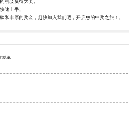
的机会赢得大奖。
快速上手。
验和丰厚的奖金，赶快加入我们吧，开启您的中奖之旅！。
区的线路。
。