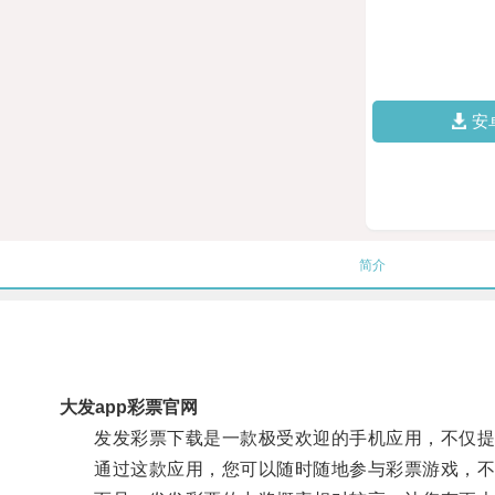
安
简介
大发app彩票官网
发发彩票下载是一款极受欢迎的手机应用，不仅提
通过这款应用，您可以随时随地参与彩票游戏，不