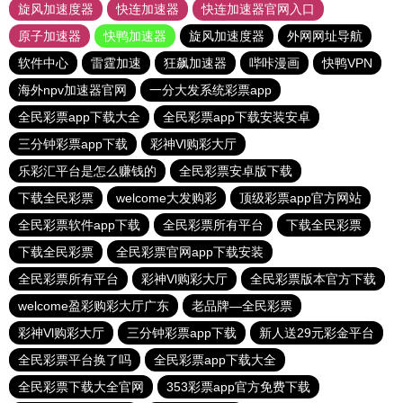
旋风加速度器
快连加速器
快连加速器官网入口
原子加速器
快鸭加速器
旋风加速度器
外网网址导航
软件中心
雷霆加速
狂飙加速器
哔咔漫画
快鸭VPN
海外npv加速器官网
一分大发系统彩票app
全民彩票app下载大全
全民彩票app下载安装安卓
三分钟彩票app下载
彩神Vl购彩大厅
乐彩汇平台是怎么赚钱的
全民彩票安卓版下载
下载全民彩票
welcome大发购彩
顶级彩票app官方网站
全民彩票软件app下载
全民彩票所有平台
下载全民彩票
下载全民彩票
全民彩票官网app下载安装
全民彩票所有平台
彩神Vl购彩大厅
全民彩票版本官方下载
welcome盈彩购彩大厅广东
老品牌—全民彩票
彩神Vl购彩大厅
三分钟彩票app下载
新人送29元彩金平台
全民彩票平台换了吗
全民彩票app下载大全
全民彩票下载大全官网
353彩票app官方免费下载