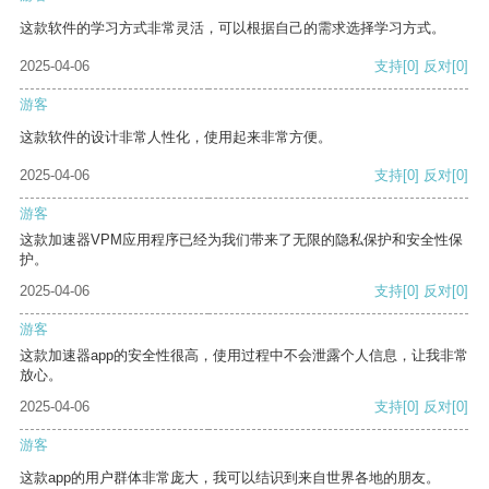
这款软件的学习方式非常灵活，可以根据自己的需求选择学习方式。
2025-04-06
支持
[0]
反对
[0]
游客
这款软件的设计非常人性化，使用起来非常方便。
2025-04-06
支持
[0]
反对
[0]
游客
这款加速器VPM应用程序已经为我们带来了无限的隐私保护和安全性保
护。
2025-04-06
支持
[0]
反对
[0]
游客
这款加速器app的安全性很高，使用过程中不会泄露个人信息，让我非常
放心。
2025-04-06
支持
[0]
反对
[0]
游客
这款app的用户群体非常庞大，我可以结识到来自世界各地的朋友。