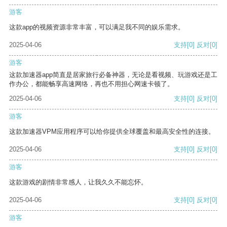
游客
这款app的视频资源非常丰富，可以满足我不同的娱乐需求。
2025-04-06
支持
[0]
反对
[0]
游客
这款加速器app简直是居家旅行必备神器，无论是看视频、玩游戏还是工
作办公，都能畅享高速网络，再也不用担心网速卡顿了。
2025-04-06
支持
[0]
反对
[0]
游客
这款加速器VPM应用程序可以给你提供全球覆盖和最高安全性的连接。
2025-04-06
支持
[0]
反对
[0]
游客
这款游戏的剧情非常感人，让我久久不能忘怀。
2025-04-06
支持
[0]
反对
[0]
游客