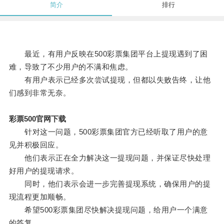
简介
排行
最近，有用户反映在500彩票集团平台上提现遇到了困
难，导致了不少用户的不满和焦虑。
有用户表示已经多次尝试提现，但都以失败告终，让他
们感到非常无奈。
彩票500官网下载
针对这一问题，500彩票集团官方已经听取了用户的意
见并积极回应。
他们表示正在全力解决这一提现问题，并保证尽快处理
好用户的提现请求。
同时，他们表示会进一步完善提现系统，确保用户的提
现流程更加顺畅。
希望500彩票集团尽快解决提现问题，给用户一个满意
的答复。