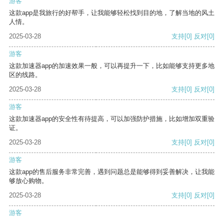
游客
这款app是我旅行的好帮手，让我能够轻松找到目的地，了解当地的风土
人情。
2025-03-28
支持
[0]
反对
[0]
游客
这款加速器app的加速效果一般，可以再提升一下，比如能够支持更多地
区的线路。
2025-03-28
支持
[0]
反对
[0]
游客
这款加速器app的安全性有待提高，可以加强防护措施，比如增加双重验
证。
2025-03-28
支持
[0]
反对
[0]
游客
这款app的售后服务非常完善，遇到问题总是能够得到妥善解决，让我能
够放心购物。
2025-03-28
支持
[0]
反对
[0]
游客