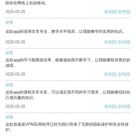
助你在网络上自由移动。
2025-03-28
支持
[0]
反对
[0]
游客
这款app的老师非常专业，教学水平很高，让我能够学到实用的知识。
2025-03-28
支持
[0]
反对
[0]
游客
这款app的学习氛围很浓厚，能够激励我不断学习，让我能够取得更好的
成绩。
2025-03-28
支持
[0]
反对
[0]
游客
这款app的课程非常丰富，可以满足我不同的学习需求，让我能够找到自
己感兴趣的知识。
2025-03-28
支持
[0]
反对
[0]
游客
这款加速器VPM应用程序已经为我们带来了无限的隐私保护和安全性保
护。