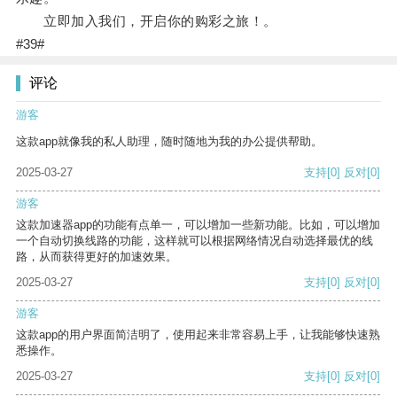
立即加入我们，开启你的购彩之旅！。
#39#
评论
游客
这款app就像我的私人助理，随时随地为我的办公提供帮助。
2025-03-27
支持
[0]
反对
[0]
游客
这款加速器app的功能有点单一，可以增加一些新功能。比如，可以增加
一个自动切换线路的功能，这样就可以根据网络情况自动选择最优的线
路，从而获得更好的加速效果。
2025-03-27
支持
[0]
反对
[0]
游客
这款app的用户界面简洁明了，使用起来非常容易上手，让我能够快速熟
悉操作。
2025-03-27
支持
[0]
反对
[0]