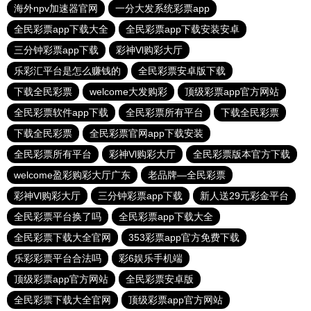
海外npv加速器官网
一分大发系统彩票app
全民彩票app下载大全
全民彩票app下载安装安卓
三分钟彩票app下载
彩神Vl购彩大厅
乐彩汇平台是怎么赚钱的
全民彩票安卓版下载
下载全民彩票
welcome大发购彩
顶级彩票app官方网站
全民彩票软件app下载
全民彩票所有平台
下载全民彩票
下载全民彩票
全民彩票官网app下载安装
全民彩票所有平台
彩神Vl购彩大厅
全民彩票版本官方下载
welcome盈彩购彩大厅广东
老品牌—全民彩票
彩神Vl购彩大厅
三分钟彩票app下载
新人送29元彩金平台
全民彩票平台换了吗
全民彩票app下载大全
全民彩票下载大全官网
353彩票app官方免费下载
乐彩彩票平台合法吗
彩6娱乐手机端
顶级彩票app官方网站
全民彩票安卓版
全民彩票下载大全官网
顶级彩票app官方网站