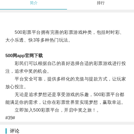
简介
排行
500彩票平台拥有完善的彩票游戏种类，包括时时彩、
大小乐透、快3等多种热门玩法。
500网app官网下载
彩民们可以根据自己的喜好选择合适的彩票游戏进行投
注，追求中奖的机会。
平台安全可靠，提供多样化的充值与提款方式，让玩家
放心投注。
无论是追求梦想还是享受游戏的乐趣，500彩票平台都
能满足你的需求，让你在彩票世界里实现梦想，赢取幸运。
立即加入500彩票平台，开启中奖之旅！。
#39#
评论