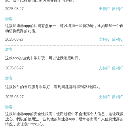
式。我可以根据自己的时间安排学习进度。
2025-03-27
支持
[0]
反对
[0]
游客
这款加速器app的功能有点单一，可以增加一些新功能，比如增加一个自
动切换线路的功能。
2025-03-27
支持
[0]
反对
[0]
游客
这款app的游戏非常好玩，可以让我消磨时间。
2025-03-27
支持
[0]
反对
[0]
游客
这款软件的售后服务非常好，遇到问题都能得到及时解决。
2025-03-27
支持
[0]
反对
[0]
游客
这款加速器app的安全性很高，使用过程中不会泄露个人信息，这让我很
放心。我以前使用过一些其他的加速器app，经常会出现个人信息泄露的
情况，这让我非常担心。