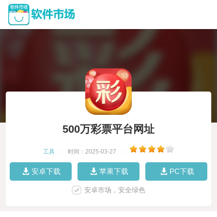
500万彩票平台网址
工具
|
时间：2025-03-27
|
安卓下载
苹果下载
PC下载
安卓市场，安全绿色