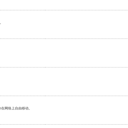
。
你在网络上自由移动。