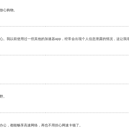
够放心购物。
放心。我以前使用过一些其他的加速器app，经常会出现个人信息泄露的情况，这让我
野。
作办公，都能畅享高速网络，再也不用担心网速卡顿了。