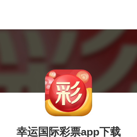
幸运国际彩票app下载