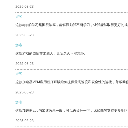
2025-03-23
游客
这款app的学习氛围很浓厚，能够激励我不断学习，让我能够取得更好的成
2025-03-23
游客
这款游戏的剧情非常感人，让我久久不能忘怀。
2025-03-23
游客
这款加速器VPM应用程序可以给你提供最高速度和安全性的连接，并帮助
2025-03-23
游客
这款加速器app的加速效果一般，可以再提升一下，比如能够支持更多地
2025-03-23