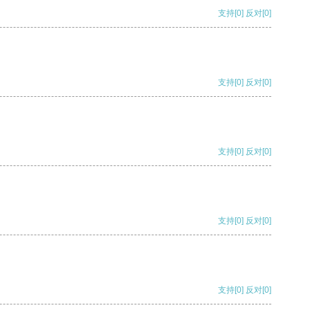
支持
[0]
反对
[0]
支持
[0]
反对
[0]
支持
[0]
反对
[0]
支持
[0]
反对
[0]
支持
[0]
反对
[0]