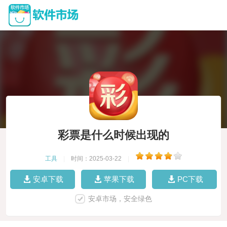
彩票是什么时候出现的
工具
|
时间：2025-03-22
|
安卓下载
苹果下载
PC下载
安卓市场，安全绿色