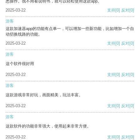
悉操作。我不用看说明书，就可以轻松使用这款app。
2025-03-22
支持
[0]
反对
[0]
游客
这款加速器app的功能有点单一，可以增加一些新功能，比如增加一个自
动切换线路的功能。
2025-03-22
支持
[0]
反对
[0]
游客
这个软件很好用
2025-03-22
支持
[0]
反对
[0]
游客
这款游戏非常好玩，画面精美，玩法丰富。
2025-03-22
支持
[0]
反对
[0]
游客
这款软件的功能非常强大，使用起来非常方便。
2025-03-22
支持
[0]
反对
[0]