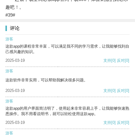
趣吧！。
#39#
评论
游客
这款app的课程非常丰富，可以满足我不同的学习需求，让我能够找到自
己感兴趣的知识。
2025-03-19
支持
[0]
反对
[0]
游客
这款软件非常实用，可以帮助我解决很多问题。
2025-03-19
支持
[0]
反对
[0]
游客
这款app的用户界面简洁明了，使用起来非常容易上手，让我能够快速熟
悉操作。我不用看说明书，就可以轻松使用这款app。
2025-03-19
支持
[0]
反对
[0]
游客