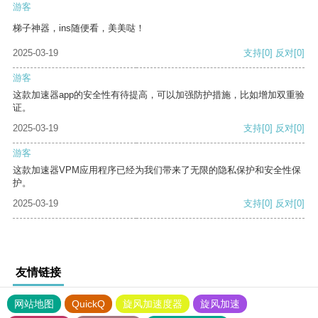
游客
梯子神器，ins随便看，美美哒！
2025-03-19
支持
[0]
反对
[0]
游客
这款加速器app的安全性有待提高，可以加强防护措施，比如增加双重验
证。
2025-03-19
支持
[0]
反对
[0]
游客
这款加速器VPM应用程序已经为我们带来了无限的隐私保护和安全性保
护。
2025-03-19
支持
[0]
反对
[0]
友情链接
网站地图
QuickQ
旋风加速度器
旋风加速