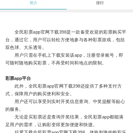
简介
排行
全民彩票app官网下载398是一款备受欢迎的彩票购买平
台，通过它，用户可以轻松方便地参与各种彩票游戏，包括
双色球、大乐透等。
用户只需在手机上下载安装该app，注册登录账号，即
可随时随地购买彩票，不再受时间和地点的限制。
彩票app平台
此外，全民彩票app官网下载398还提供了多种支付方
式，保障用户的购买便利和安全。
用户还可以享受到实时开奖信息查询、中奖提醒等贴心
的服务。
无论是买彩票还是查询开奖结果，全民彩票app都能满
足用户的需求，让购彩变得更加便捷和快捷。
赶紧下载全民彩票app官网下载398，体验刺激的购彩乐