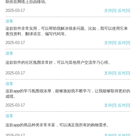
助你在网络上自由移动。
2025-03-17
支持
[0]
反对
[0]
游客
这款软件非常实用，可以帮助我解决很多问题。比如，我可以使用它来
查找资料、翻译语言、编写代码等。
2025-03-17
支持
[0]
反对
[0]
游客
这款软件的社区氛围非常好，可以与其他用户交流学习心得。
2025-03-17
支持
[0]
反对
[0]
游客
这款app的学习氛围很浓厚，能够激励我不断学习，让我能够取得更好的
成绩。
2025-03-17
支持
[0]
反对
[0]
游客
这款app的商品种类非常丰富，可以满足我所有的购物需求。
2025-03-17
支持
[0]
反对
[0]