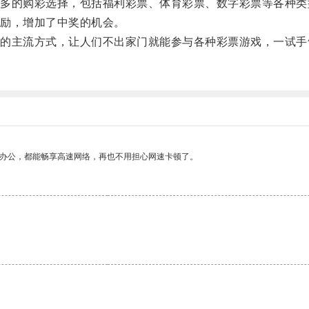
的购彩选择，包括福利彩票、体育彩票、数字彩票等各种类
励，增加了中奖的机会。
主流方式，让人们不出家门就能参与各种彩票游戏，一试手
作办公，都能畅享高速网络，再也不用担心网速卡顿了。
。