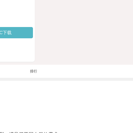
PC下载
排行