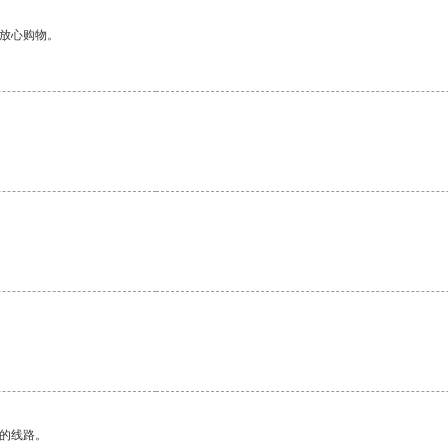
够放心购物。
区的线路。