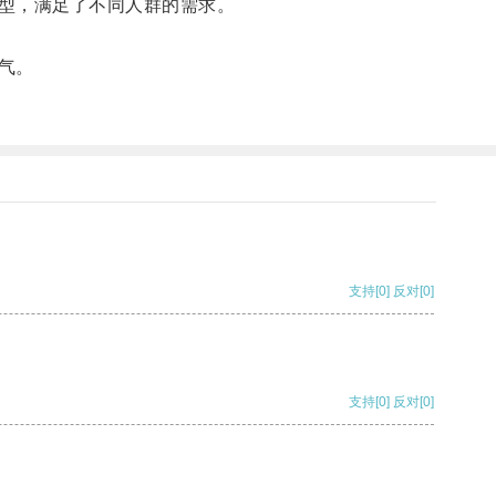
型，满足了不同人群的需求。
气。
支持
[0]
反对
[0]
支持
[0]
反对
[0]