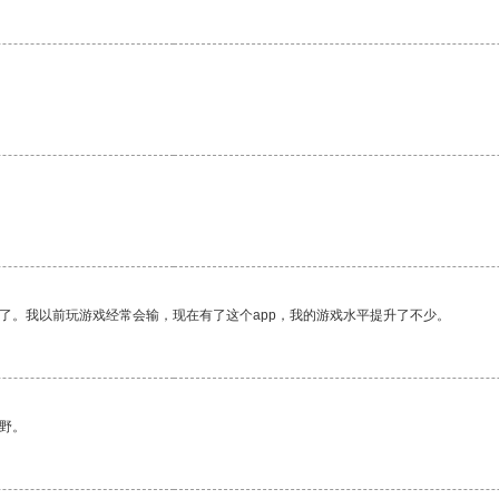
了。我以前玩游戏经常会输，现在有了这个app，我的游戏水平提升了不少。
野。