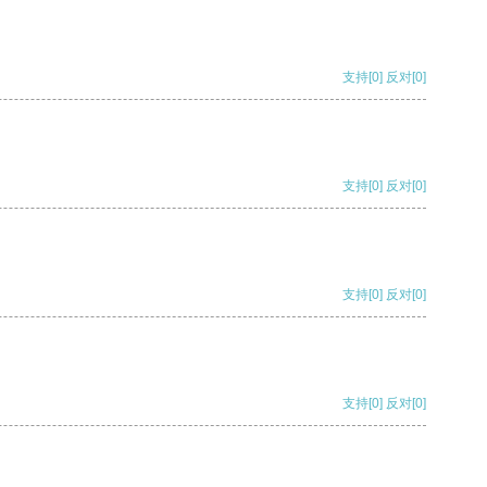
支持
[0]
反对
[0]
支持
[0]
反对
[0]
支持
[0]
反对
[0]
支持
[0]
反对
[0]