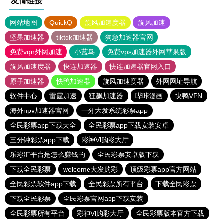
友情链接
网站地图
QuickQ
旋风加速度器
旋风加速
坚果加速器
tiktok加速器
狗急加速器官网
免费vqn外网加速
小蓝鸟
免费vps加速器外网苹果版
旋风加速度器
快连加速器
快连加速器官网入口
原子加速器
快鸭加速器
旋风加速度器
外网网址导航
软件中心
雷霆加速
狂飙加速器
哔咔漫画
快鸭VPN
海外npv加速器官网
一分大发系统彩票app
全民彩票app下载大全
全民彩票app下载安装安卓
三分钟彩票app下载
彩神Vl购彩大厅
乐彩汇平台是怎么赚钱的
全民彩票安卓版下载
下载全民彩票
welcome大发购彩
顶级彩票app官方网站
全民彩票软件app下载
全民彩票所有平台
下载全民彩票
下载全民彩票
全民彩票官网app下载安装
全民彩票所有平台
彩神Vl购彩大厅
全民彩票版本官方下载