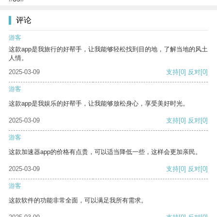
评论
游客
这款app是我旅行的好帮手，让我能够轻松找到目的地，了解当地的风土
人情。
2025-03-09
支持
[0]
反对
[0]
游客
这款app是我娱乐的好帮手，让我能够放松身心，享受美好时光。
2025-03-09
支持
[0]
反对
[0]
游客
这款加速器app的价格有点贵，可以适当降低一些，这样会更加亲民。
2025-03-09
支持
[0]
反对
[0]
游客
这款软件的功能非常全面，可以满足我所有需求。