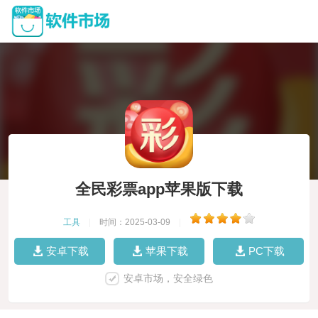
全民彩票app苹果版下载
工具
|
时间：2025-03-09
|
安卓下载
苹果下载
PC下载
安卓市场，安全绿色