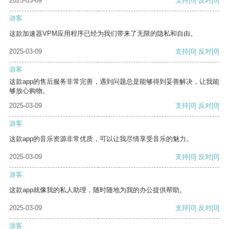
2025-03-09
支持
[0]
反对
[0]
游客
这款加速器VPM应用程序已经为我们带来了无限的隐私和自由。
2025-03-09
支持
[0]
反对
[0]
游客
这款app的售后服务非常完善，遇到问题总是能够得到妥善解决，让我能
够放心购物。
2025-03-09
支持
[0]
反对
[0]
游客
这款app的音乐资源非常优质，可以让我尽情享受音乐的魅力。
2025-03-09
支持
[0]
反对
[0]
游客
这款app就像我的私人助理，随时随地为我的办公提供帮助。
2025-03-09
支持
[0]
反对
[0]
游客